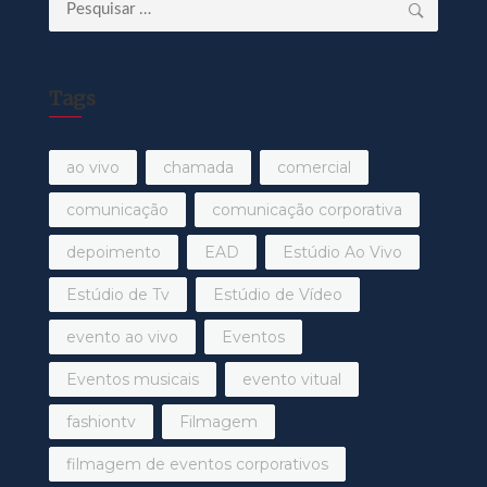
Pesquisar
por:
Tags
ao vivo
chamada
comercial
comunicação
comunicação corporativa
depoimento
EAD
Estúdio Ao Vivo
Estúdio de Tv
Estúdio de Vídeo
evento ao vivo
Eventos
Eventos musicais
evento vitual
fashiontv
Filmagem
filmagem de eventos corporativos