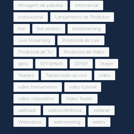
filmagem de palestra
Infomercial
institucional
Lançamento de Produtos
live
live session
livestreaming
Live Streaming
Produtora de Live
Produtora de Tv
Produtora de Vídeo
spfw
SPFWN49
SPWF
Teaser
Teasers
Transmissão ao vivo
video
video treinamento
video tutorial
vídeo corporativo
Vídeo Teaser
webcast
webconferência
webinar
Webinários
webmeeting
webtv