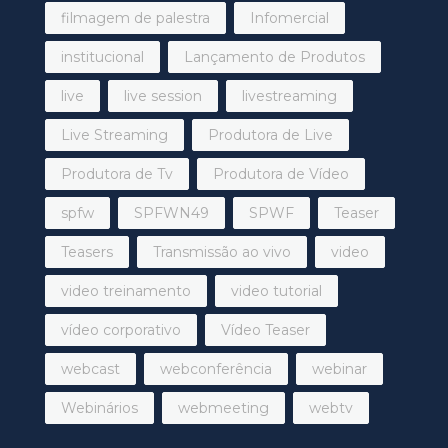
filmagem de palestra
Infomercial
institucional
Lançamento de Produtos
live
live session
livestreaming
Live Streaming
Produtora de Live
Produtora de Tv
Produtora de Vídeo
spfw
SPFWN49
SPWF
Teaser
Teasers
Transmissão ao vivo
video
video treinamento
video tutorial
vídeo corporativo
Vídeo Teaser
webcast
webconferência
webinar
Webinários
webmeeting
webtv