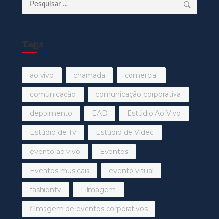
Pesquisar
por:
Tags
ao vivo
chamada
comercial
comunicação
comunicação corporativa
depoimento
EAD
Estúdio Ao Vivo
Estúdio de Tv
Estúdio de Vídeo
evento ao vivo
Eventos
Eventos musicais
evento vitual
fashiontv
Filmagem
filmagem de eventos corporativos