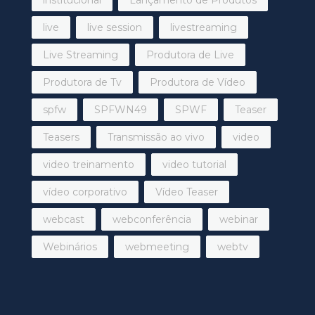
live
live session
livestreaming
Live Streaming
Produtora de Live
Produtora de Tv
Produtora de Vídeo
spfw
SPFWN49
SPWF
Teaser
Teasers
Transmissão ao vivo
video
video treinamento
video tutorial
vídeo corporativo
Vídeo Teaser
webcast
webconferência
webinar
Webinários
webmeeting
webtv