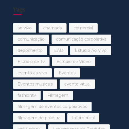
Tags
ao vivo
chamada
comercial
comunicação
comunicação corporativa
depoimento
EAD
Estúdio Ao Vivo
Estúdio de Tv
Estúdio de Vídeo
evento ao vivo
Eventos
Eventos musicais
evento vitual
fashiontv
Filmagem
filmagem de eventos corporativos
filmagem de palestra
Infomercial
institucional
Lançamento de Produtos