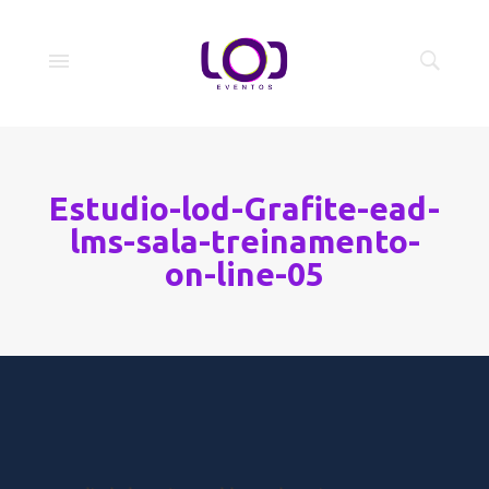
Estudio-lod-Grafite-ead-
lms-sala-treinamento-
on-line-05