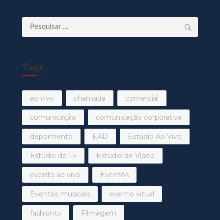
Pesquisar
por:
Tags
ao vivo
chamada
comercial
comunicação
comunicação corporativa
depoimento
EAD
Estúdio Ao Vivo
Estúdio de Tv
Estúdio de Vídeo
evento ao vivo
Eventos
Eventos musicais
evento vitual
fashiontv
Filmagem