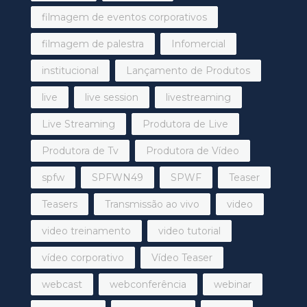
filmagem de eventos corporativos
filmagem de palestra
Infomercial
institucional
Lançamento de Produtos
live
live session
livestreaming
Live Streaming
Produtora de Live
Produtora de Tv
Produtora de Vídeo
spfw
SPFWN49
SPWF
Teaser
Teasers
Transmissão ao vivo
video
video treinamento
video tutorial
vídeo corporativo
Vídeo Teaser
webcast
webconferência
webinar