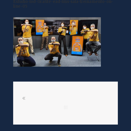
Estudio-lod-Grafite-ead-lms-sala-treinamento-on-
line-05