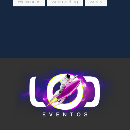
Webinários
webmeeting
webtv