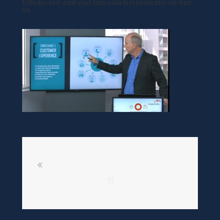
Estudio-lod-azul-ead-lms-sala-treinamento-on-line-
04