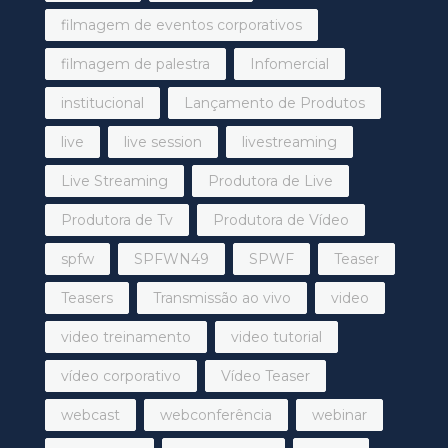
filmagem de eventos corporativos
filmagem de palestra
Infomercial
institucional
Lançamento de Produtos
live
live session
livestreaming
Live Streaming
Produtora de Live
Produtora de Tv
Produtora de Vídeo
spfw
SPFWN49
SPWF
Teaser
Teasers
Transmissão ao vivo
video
video treinamento
video tutorial
vídeo corporativo
Vídeo Teaser
webcast
webconferência
webinar