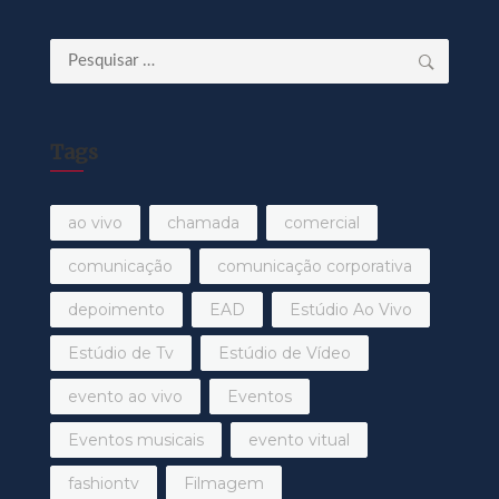
Pesquisar
por:
Tags
ao vivo
chamada
comercial
comunicação
comunicação corporativa
depoimento
EAD
Estúdio Ao Vivo
Estúdio de Tv
Estúdio de Vídeo
evento ao vivo
Eventos
Eventos musicais
evento vitual
fashiontv
Filmagem