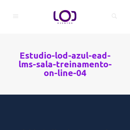
Estudio-lod-azul-ead-
lms-sala-treinamento-
on-line-04