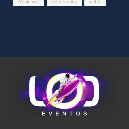
Webinários
webmeeting
webtv