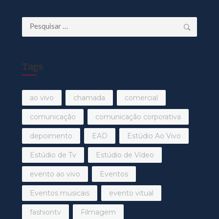
Pesquisar
por:
Tags
ao vivo
chamada
comercial
comunicação
comunicação corporativa
depoimento
EAD
Estúdio Ao Vivo
Estúdio de Tv
Estúdio de Vídeo
evento ao vivo
Eventos
Eventos musicais
evento vitual
fashiontv
Filmagem