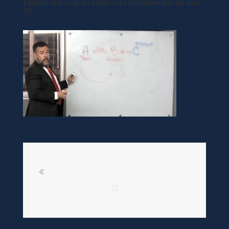
Estudio-lod-azul-ead-lms-sala-treinamento-on-line-
02