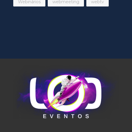
Webinários
webmeeting
webtv