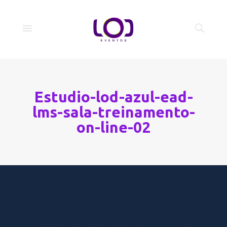
Estudio-lod-azul-ead-
lms-sala-treinamento-
on-line-02