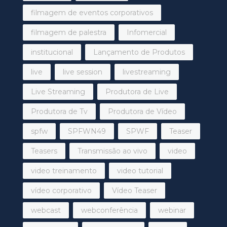
filmagem de eventos corporativos
filmagem de palestra
Infomercial
institucional
Lançamento de Produtos
live
live session
livestreaming
Live Streaming
Produtora de Live
Produtora de Tv
Produtora de Vídeo
spfw
SPFWN49
SPWF
Teaser
Teasers
Transmissão ao vivo
video
video treinamento
video tutorial
vídeo corporativo
Vídeo Teaser
webcast
webconferência
webinar