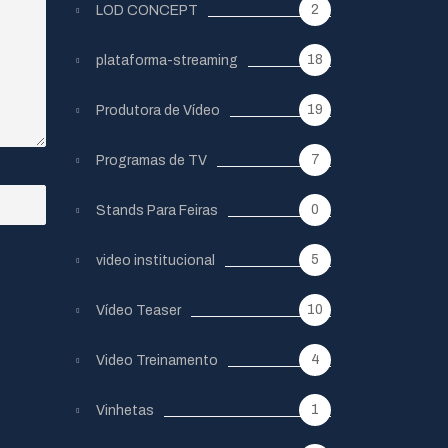
2
LOD CONCEPT
18
plataforma-streaming
19
Produtora de Vídeo
7
Programas de TV
0
Stands Para Feiras
5
video institucional
10
Vídeo Teaser
4
Video Treinamento
1
Vinhetas