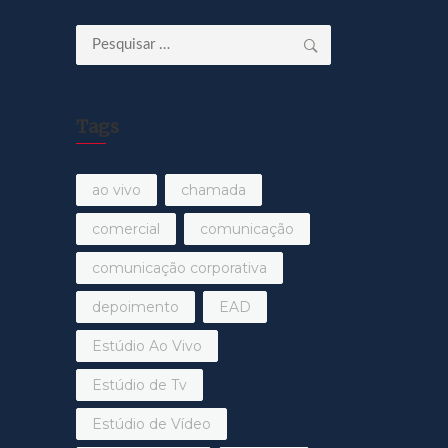
Pesquisar
por:
Tags
ao vivo
chamada
comercial
comunicação
comunicação corporativa
depoimento
EAD
Estúdio Ao Vivo
Estúdio de Tv
Estúdio de Vídeo