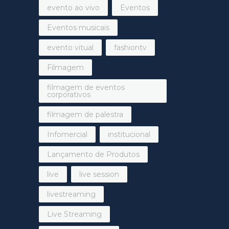
evento ao vivo
Eventos
Eventos musicais
evento vitual
fashiontv
Filmagem
filmagem de eventos
corporativos
filmagem de palestra
Infomercial
institucional
Lançamento de Produtos
live
live session
livestreaming
Live Streaming