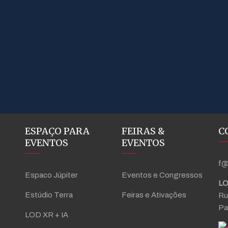
ESPAÇO PARA
FEIRAS &
C
EVENTOS
EVENTOS
f@
Espaco Júpiter
Eventos e Congressos
LO
Estúdio Terra
Feiras e Ativações
Ru
Pa
LOD XR + IA