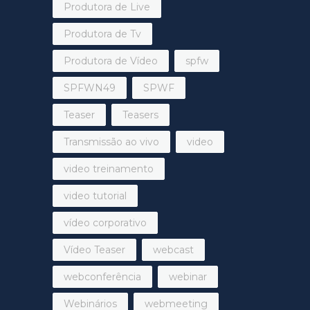
Produtora de Live
Produtora de Tv
Produtora de Vídeo
spfw
SPFWN49
SPWF
Teaser
Teasers
Transmissão ao vivo
video
video treinamento
video tutorial
vídeo corporativo
Vídeo Teaser
webcast
webconferência
webinar
Webinários
webmeeting