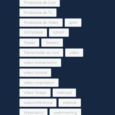
Produtora de Live
Produtora de Tv
Produtora de Vídeo
spfw
SPFWN49
SPWF
Teaser
Teasers
Transmissão ao vivo
video
video treinamento
video tutorial
vídeo corporativo
Vídeo Teaser
webcast
webconferência
webinar
Webinários
webmeeting