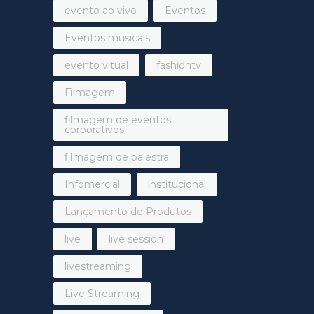
evento ao vivo
Eventos
Eventos musicais
evento vitual
fashiontv
Filmagem
filmagem de eventos
corporativos
filmagem de palestra
Infomercial
institucional
Lançamento de Produtos
live
live session
livestreaming
Live Streaming