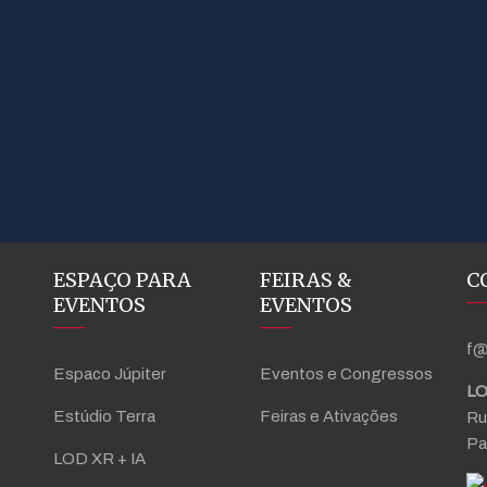
ESPAÇO PARA
FEIRAS &
C
EVENTOS
EVENTOS
f@
Espaco Júpiter
Eventos e Congressos
LO
Estúdio Terra
Feiras e Ativações
Ru
Pa
LOD XR + IA