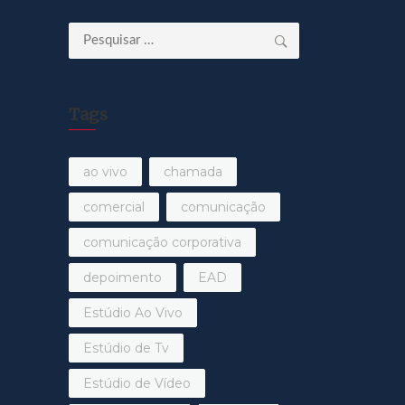
Pesquisar
por:
Tags
ao vivo
chamada
comercial
comunicação
comunicação corporativa
depoimento
EAD
Estúdio Ao Vivo
Estúdio de Tv
Estúdio de Vídeo