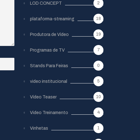
2
LOD CONCEPT
18
plataforma-streaming
19
Produtora de Vídeo
7
Programas de TV
0
Stands Para Feiras
5
video institucional
10
Vídeo Teaser
4
Video Treinamento
1
Vinhetas