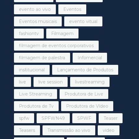
evento ao vivo
Eventos
Eventos musicais
evento vitual
fashiontv
Filmagem
filmagem de eventos corporativos
filmagem de palestra
Infomercial
institucional
Lançamento de Produtos
live
live session
livestreaming
Live Streaming
Produtora de Live
Produtora de Tv
Produtora de Vídeo
spfw
SPFWN49
SPWF
Teaser
Teasers
Transmissão ao vivo
video