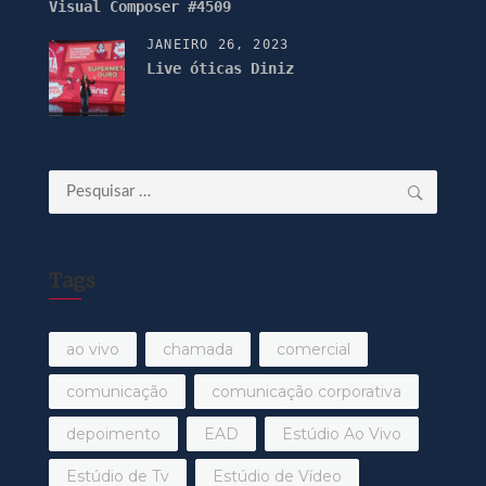
Visual Composer #4509
JANEIRO 26, 2023
Live óticas Diniz
Pesquisar
por:
Tags
ao vivo
chamada
comercial
comunicação
comunicação corporativa
depoimento
EAD
Estúdio Ao Vivo
Estúdio de Tv
Estúdio de Vídeo