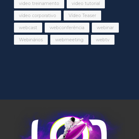
video treinamento
video tutorial
vídeo corporativo
Vídeo Teaser
webcast
webconferência
webinar
Webinários
webmeeting
webtv