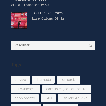
Visual Composer #4509
JANEIRO 26, 2023
Live óticas Diniz
Pesquisar
por:
Tags
ao vivo
chamada
comercial
comunicação
comunicação corporativa
depoimento
EAD
Estúdio Ao Vivo