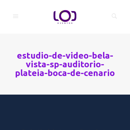
estudio-de-video-bela-
vista-sp-auditorio-
plateia-boca-de-cenario