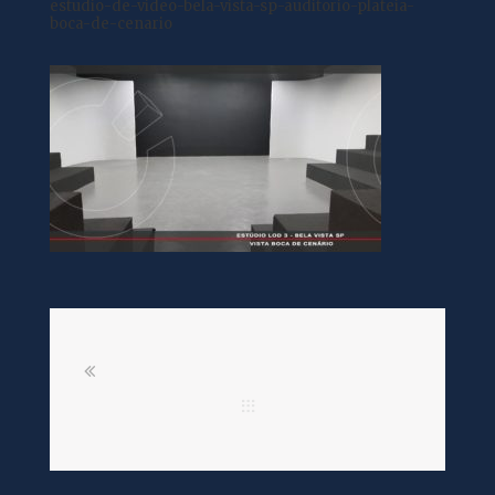
estudio-de-video-bela-vista-sp-auditorio-plateia-
boca-de-cenario