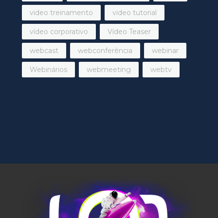
video treinamento
video tutorial
vídeo corporativo
Vídeo Teaser
webcast
webconferência
webinar
Webinários
webmeeting
webtv