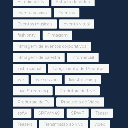
Estúdio de Tv
Estúdio de Vídeo
evento ao vivo
Eventos
Eventos musicais
evento vitual
fashiontv
Filmagem
filmagem de eventos corporativos
filmagem de palestra
Infomercial
institucional
Lançamento de Produtos
live
live session
livestreaming
Live Streaming
Produtora de Live
Produtora de Tv
Produtora de Vídeo
spfw
SPFWN49
SPWF
Teaser
Teasers
Transmissão ao vivo
video