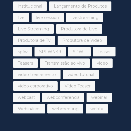
institucional
Lançamento de Produtos
live
live session
livestreaming
Live Streaming
Produtora de Live
Produtora de Tv
Produtora de Vídeo
spfw
SPFWN49
SPWF
Teaser
Teasers
Transmissão ao vivo
video
video treinamento
video tutorial
vídeo corporativo
Vídeo Teaser
webcast
webconferência
webinar
Webinários
webmeeting
webtv