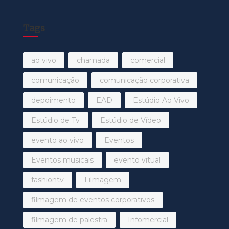
Tags
ao vivo
chamada
comercial
comunicação
comunicação corporativa
depoimento
EAD
Estúdio Ao Vivo
Estúdio de Tv
Estúdio de Vídeo
evento ao vivo
Eventos
Eventos musicais
evento vitual
fashiontv
Filmagem
filmagem de eventos corporativos
filmagem de palestra
Infomercial