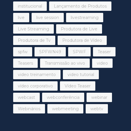
institucional
Lançamento de Produtos
live
live session
livestreaming
Live Streaming
Produtora de Live
Produtora de Tv
Produtora de Vídeo
spfw
SPFWN49
SPWF
Teaser
Teasers
Transmissão ao vivo
video
video treinamento
video tutorial
vídeo corporativo
Vídeo Teaser
webcast
webconferência
webinar
Webinários
webmeeting
webtv