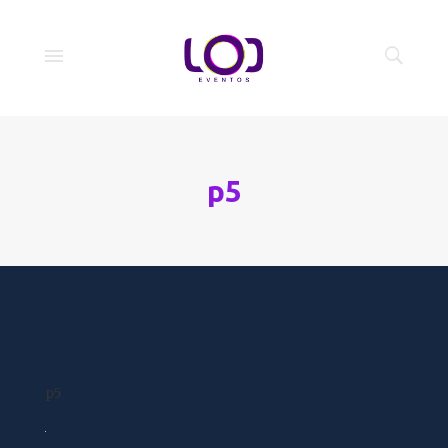
p5
p5