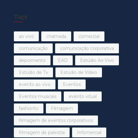
Tags
ao vivo
chamada
comercial
comunicação
comunicação corporativa
depoimento
EAD
Estúdio Ao Vivo
Estúdio de Tv
Estúdio de Vídeo
evento ao vivo
Eventos
Eventos musicais
evento vitual
fashiontv
Filmagem
filmagem de eventos corporativos
filmagem de palestra
Infomercial