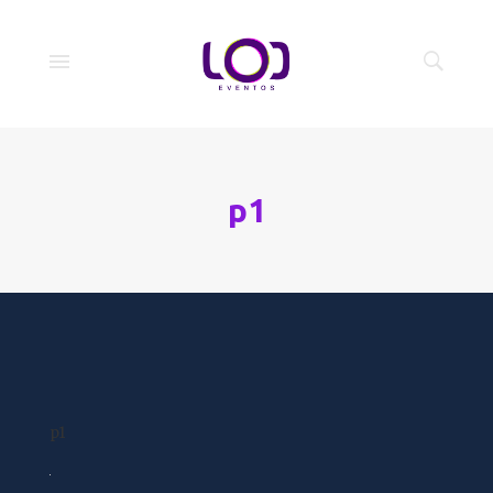
p1
p1