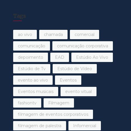
Tags
ao vivo
chamada
comercial
comunicação
comunicação corporativa
depoimento
EAD
Estúdio Ao Vivo
Estúdio de Tv
Estúdio de Vídeo
evento ao vivo
Eventos
Eventos musicais
evento vitual
fashiontv
Filmagem
filmagem de eventos corporativos
filmagem de palestra
Infomercial