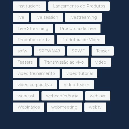
institucional
Lançamento de Produtos
live
live session
livestreaming
Live Streaming
Produtora de Live
Produtora de Tv
Produtora de Vídeo
spfw
SPFWN49
SPWF
Teaser
Teasers
Transmissão ao vivo
video
video treinamento
video tutorial
vídeo corporativo
Vídeo Teaser
webcast
webconferência
webinar
Webinários
webmeeting
webtv