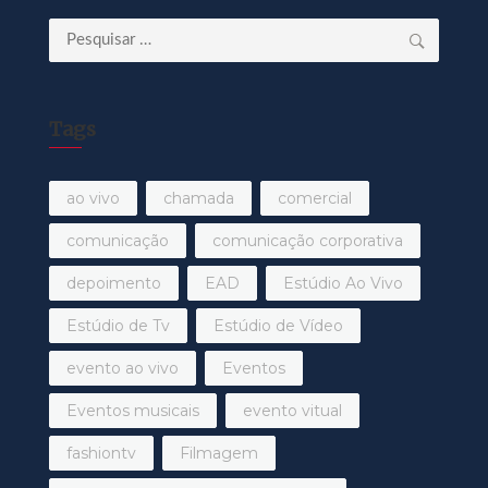
Pesquisar
por:
Tags
ao vivo
chamada
comercial
comunicação
comunicação corporativa
depoimento
EAD
Estúdio Ao Vivo
Estúdio de Tv
Estúdio de Vídeo
evento ao vivo
Eventos
Eventos musicais
evento vitual
fashiontv
Filmagem